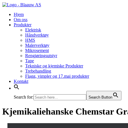
Hopp
til
Hjem
innhold
Om oss
Produkter
Elektrisk
Håndverktøy
HMS
Malerverktøy
Mikrosement
Rengjøringsutstyr
Tape
Tekniske og kjemiske Produkter
Trebehandling
Flagg, vimpler og 17.mai produkter
Kontakt
Search for:
Search Button
Kjemikaliehanske Chemstar Gr