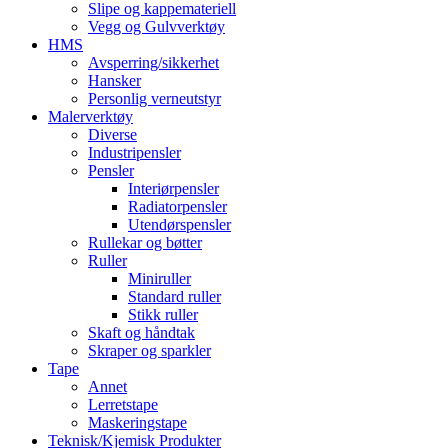
Slipe og kappemateriell
Vegg og Gulvverktøy
HMS
Avsperring/sikkerhet
Hansker
Personlig verneutstyr
Malerverktøy
Diverse
Industripensler
Pensler
Interiørpensler
Radiatorpensler
Utendørspensler
Rullekar og bøtter
Ruller
Miniruller
Standard ruller
Stikk ruller
Skaft og håndtak
Skraper og sparkler
Tape
Annet
Lerretstape
Maskeringstape
Teknisk/Kjemisk Produkter