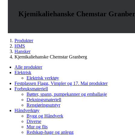
Kjemikaliehanske Chemstar Granbe
Produkter
HMS
Hansker
Kjemikaliehanske Chemstar Granberg
Alle produkter
Elektrisk
Elektrisk verktøy
Festplassen Flagg, Vimpler og 17. Mai produkter
Forbruksmateriell
Bøtter, spann, pumpekanner og emballasje
Dekningsmateriell
Rengjøringsutstyr
Håndverktøy
Bygg og Håndverk
Diverse
Mur og flis
Redskap-hage og anlegg