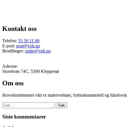
Kontakt oss
Telefon:
55 50 11 00
E-post:
post@veb.no
Bestillinger:
ordre@veb.no
Adresse:
Storebotn 74C, 5309 Kleppestø
Om oss
Hovedsortimentet vårt er malerverktøy, forbruksmateriell og håndverktø
Søk
etter:
Siste kommentarer